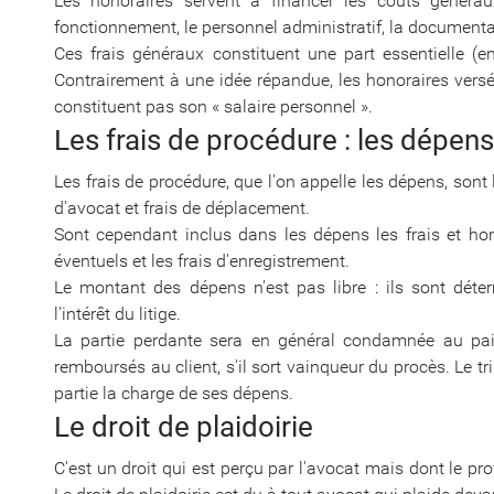
Les honoraires servent à financer les couts générau
fonctionnement, le personnel administratif, la documentat
Ces frais généraux constituent une part essentielle (en
Contrairement à une idée répandue, les honoraires versés
constituent pas son « salaire personnel ».
Les frais de procédure : les dépens
Les frais de procédure, que l'on appelle les dépens, sont
d'avocat et frais de déplacement.
Sont cependant inclus dans les dépens les frais et hono
éventuels et les frais d'enregistrement.
Le montant des dépens n'est pas libre : ils sont dét
l'intérêt du litige.
La partie perdante sera en général condamnée au paie
remboursés au client, s'il sort vainqueur du procès. Le 
partie la charge de ses dépens.
Le droit de plaidoirie
C'est un droit qui est perçu par l'avocat mais dont le pr