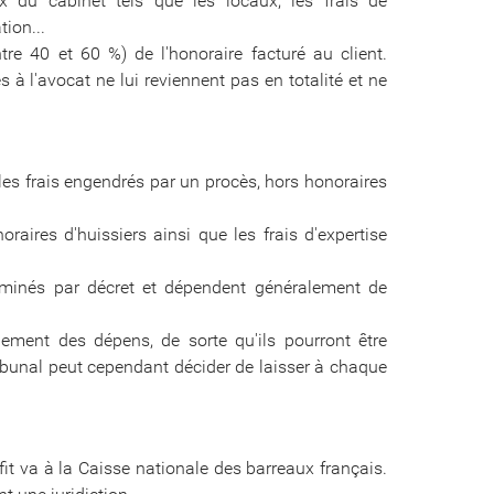
x du cabinet tels que les locaux, les frais de
ion...
tre 40 et 60 %) de l'honoraire facturé au client.
 à l'avocat ne lui reviennent pas en totalité et ne
 les frais engendrés par un procès, hors honoraires
raires d'huissiers ainsi que les frais d'expertise
erminés par décret et dépendent généralement de
ment des dépens, de sorte qu'ils pourront être
tribunal peut cependant décider de laisser à chaque
ofit va à la Caisse nationale des barreaux français.