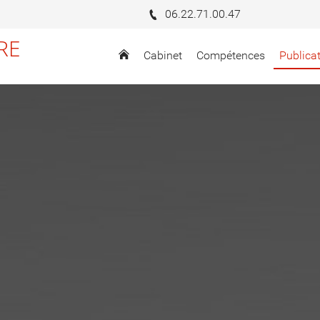
06.22.71.00.47
RE
Cabinet
Compétences
Publica