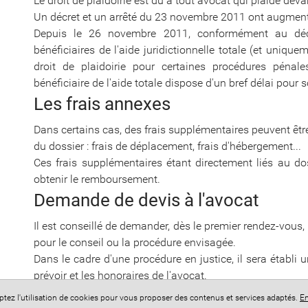
Le droit de plaidoirie est du à tout avocat qui plaide deva
Un décret et un arrêté du 23 novembre 2011 ont augmenté 
Depuis le 26 novembre 2011, conformément au déc
bénéficiaires de l'aide juridictionnelle totale (et uniq
droit de plaidoirie pour certaines procédures pénales
bénéficiaire de l'aide totale dispose d'un bref délai pour s
Les frais annexes
Dans certains cas, des frais supplémentaires peuvent êtr
du dossier : frais de déplacement, frais d'hébergement...
Ces frais supplémentaires étant directement liés au doss
obtenir le remboursement.
Demande de devis à l'avocat
Il est conseillé de demander, dès le premier rendez-vous
pour le conseil ou la procédure envisagée.
Dans le cadre d'une procédure en justice, il sera établi un
prévoir et les honoraires de l'avocat.
L'avocat pourra également évaluer approximativement le
eptez l'utilisation de cookies pour vous proposer des contenus et services adaptés.
En