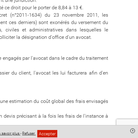
nt une juridiction.
ce droit pour le porter de 8,84 à 13 €.
ret (n°2011-1634) du 23 novembre 2011, les
uement ces derniers) sont exonérés du versement du
, civiles et administratives dans lesquelles le
olliciter la désignation d'office d'un avocat.
e engagés par l'avocat dans le cadre du traitement
ier du client, l'avocat les lui facturera afin d'en
, une estimation du coût global des frais envisagés
 devis précisant à la fois les frais de l'instance à
s éventuelles conséquences du procès, à savoir le
x
Accepter
 savoir plus
-
Refuser